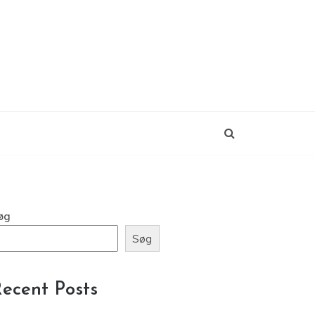
øg
Søg
ecent Posts