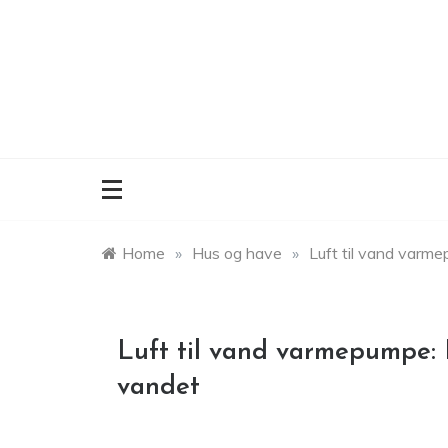
Skip
to
content
Home
»
Hus og have
»
Luft til vand var
Luft til vand varmepumpe
vandet