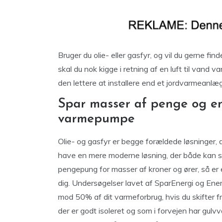
Bruger du olie- eller gasfyr, og vil du gerne f
skal du nok kigge i retning af en luft til vand
den lettere at installere end et jordvarmeanl
Spar masser af penge og en
varmepumpe
Olie- og gasfyr er begge forældede løsninger, d
have en mere moderne løsning, der både kan sp
pengepung for masser af kroner og ører, så er e
dig. Undersøgelser lavet af SparEnergi og Energi
mod 50% af dit varmeforbrug, hvis du skifter fra
der er godt isoleret og som i forvejen har gulvv