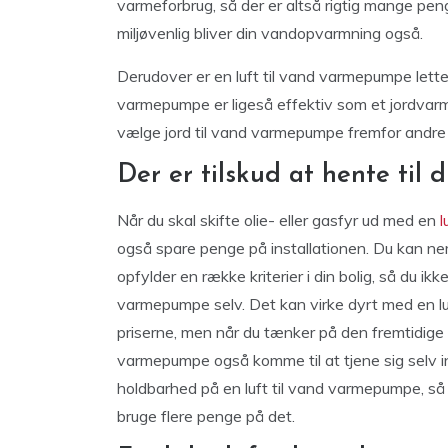
varmeforbrug, så der er altså rigtig mange penge
miljøvenlig bliver din vandopvarmning også.
Derudover er en luft til vand varmepumpe letter
varmepumpe er ligeså effektiv som et jordvar
vælge jord til vand varmepumpe fremfor andre 
Der er tilskud at hente til
Når du skal skifte olie- eller gasfyr ud med en
l
også spare penge på installationen. Du kan neml
opfylder en række kriterier i din bolig, så du ik
varmepumpe selv. Det kan virke dyrt med en lu
priserne, men når du tænker på den fremtidige be
varmepumpe også komme til at tjene sig selv in
holdbarhed på en luft til vand varmepumpe, så du
bruge flere penge på det.