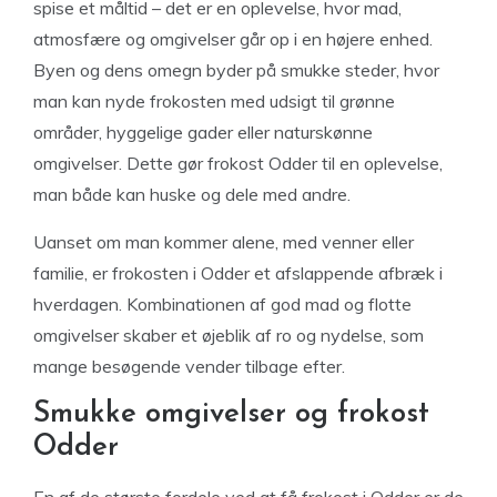
spise et måltid – det er en oplevelse, hvor mad,
atmosfære og omgivelser går op i en højere enhed.
Byen og dens omegn byder på smukke steder, hvor
man kan nyde frokosten med udsigt til grønne
områder, hyggelige gader eller naturskønne
omgivelser. Dette gør frokost Odder til en oplevelse,
man både kan huske og dele med andre.
Uanset om man kommer alene, med venner eller
familie, er frokosten i Odder et afslappende afbræk i
hverdagen. Kombinationen af god mad og flotte
omgivelser skaber et øjeblik af ro og nydelse, som
mange besøgende vender tilbage efter.
Smukke omgivelser og frokost
Odder
En af de største fordele ved at få frokost i Odder er de