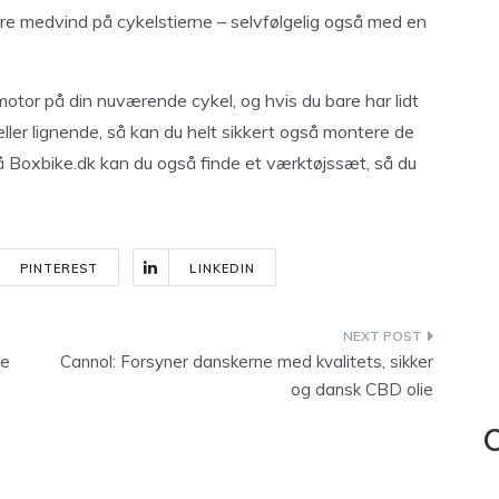
mere medvind på cykelstierne – selvfølgelig også med en
otor på din nuværende cykel, og hvis du bare har lidt
ller lignende, så kan du helt sikkert også montere de
. På Boxbike.dk kan du også finde et værktøjssæt, så du
PINTEREST
LINKEDIN
de
Cannol: Forsyner danskerne med kvalitets, sikker
og dansk CBD olie
C