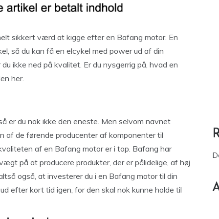
helt sikkert værd at kigge efter en Bafang motor. En
kel, så du kan få en elcykel med power ud af din
du ikke ned på kvalitet. Er du nysgerrig på, hvad en
en her.
 så er du nok ikke den eneste. Men selvom navnet
en af de førende producenter af komponenter til
t kvaliteten af en Bafang motor er i top. Bafang har
D
ægt på at producere produkter, der er pålidelige, af høj
tså også, at investerer du i en Bafang motor til din
A
ud efter kort tid igen, for den skal nok kunne holde til